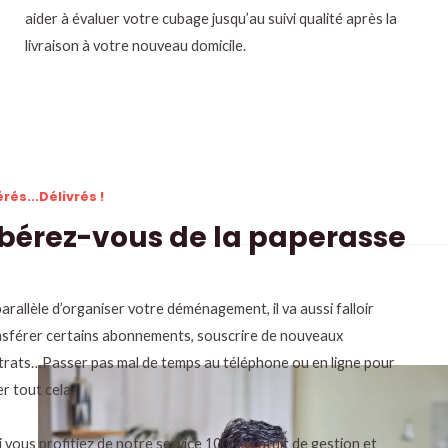
aider à évaluer votre cubage jusqu’au suivi qualité après la
livraison à votre nouveau domicile.
érés...Délivrés !
ibérez-vous de la paperasse
arallèle d’organiser votre déménagement, il va aussi falloir
nsférer certains abonnements, souscrire de nouveaux
trats…Passer pas mal de temps au téléphone ou en ligne pour
r tout cela !
i vous profitiez de notre service 100% gratuit de gestion et