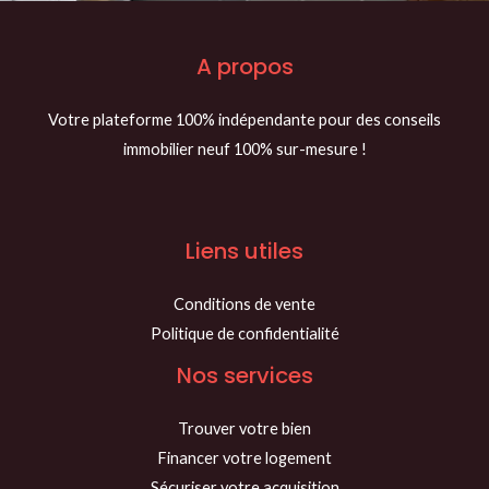
e
t
A propos
é
l
Votre plateforme 100% indépendante pour des conseils
é
immobilier neuf 100% sur-mesure !
p
h
o
Liens utiles
n
e
Conditions de vente
Politique de confidentialité
Nos services
Trouver votre bien
Financer votre logement
Sécuriser votre acquisition