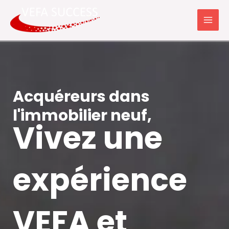
Aller
MAI
au
ME
contenu
Acquéreurs dans
l'immobilier neuf,
Vivez une
expérience
VEFA et