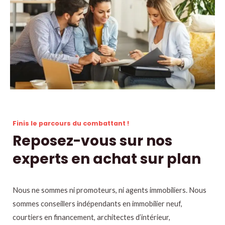
d
e
t
é
l
é
p
h
o
Finis le parcours du combattant !
n
Reposez-vous sur nos
e
experts en achat sur plan
Nous ne sommes ni promoteurs, ni agents immobiliers. Nous
sommes conseillers indépendants en immobilier neuf,
courtiers en financement, architectes d’intérieur,