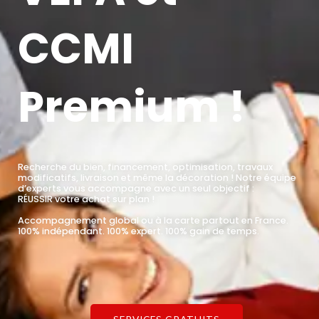
CCMI
Premium !
Recherche du bien, financement, optimisation, travaux
modificatifs, livraison et même la décoration ! Notre équipe
d’experts vous accompagne avec un seul objectif :
RÉUSSIR votre achat sur plan !
Accompagnement global ou à la carte partout en France.
100% indépendant. 100% expert. 100% gain de temps.