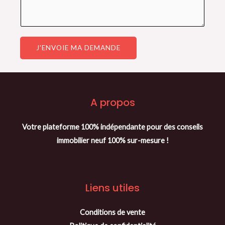
r
v
r
o
e
e
d
z
m
e
J'ENVOIE MA DEMANDE
-
e
t
v
s
é
o
s
l
t
a
é
A propos
r
g
p
e
e
h
Votre plateforme 100% indépendante pour des conseils
p
*
o
immobilier neuf 100% sur-mesure !
r
n
o
e
j
Liens utiles
e
t
Conditions de vente